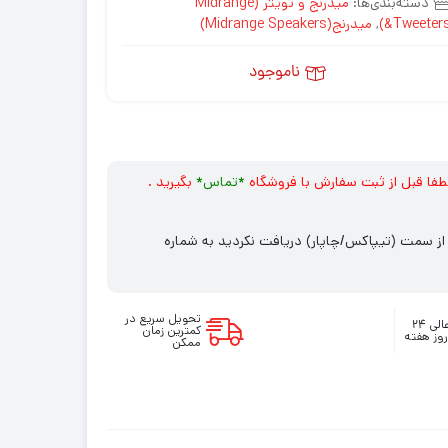
دسته‌بندی‌ها:
میدرنج و تویتر (Midrange
&Tweeters
,
میدرنج(Midrange Speakers)
ناموجود
طفا قبل از ثبت سفارش با فروشگاه
*
تماس*
بگیرید .
ت 2 روز کاری پیامکی از سمت (تیپاکس/چاپار) دریافت نکردید به شماره
تحویل سریع در
پشتیبانی عالی ۲۴
کمترین زمان
ممکن