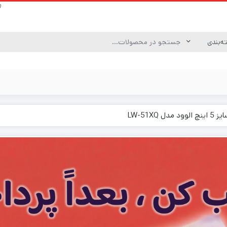
مدل LW-51XQ
کامپونت ( component )
مید
&Tweeters)