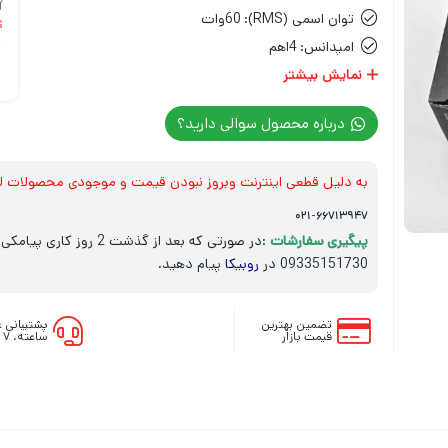
توان اسمی (RMS):
60وات
)
امپدانس:
4اهم
حساسیت:
نمایش بیشتر
95db
درباره محصول سوالی دارید؟
به دلیل قطعی اینترنت وبروز نبودن قیمت و موجودی محصولات ل
۰۲۱-۶۶۷۱۳۹۴۷
پیگیری سفارشات
:در صورتی که بعد از گذش
09335151730 در
روبیکا
پیام دهید.
تضمین بهترین
قیمت بازار
ساعته، ۷ روز هفته