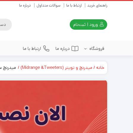
راهنمای خرید
ارتباط با ما
سوالات متداول
درباره ما
ورود | ثبت‌نام
فروشگاه
درباره ما
ارتباط با ما
خانه
میدرنج و تویتر (Midrange &Tweeters)
میدرنج سایز 5 اینچ الوود 
اسپیکر(speaker)