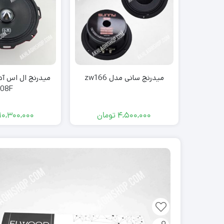
میدرنج سانی مدل zw166
08F
4,500,000
تومان
10,300,000