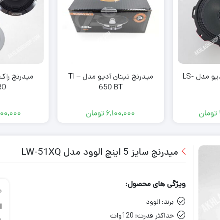
میدرنج ال اس آدیو مدل LS-
میدرنج تیتان آدیو مدل TI –
RO
650 BT
تومان
6,100,000
تومان
00,000
میدرنج سایز 5 اینچ الوود مدل LW-51XQ
ویژگی های محصول:
برند:
الوود
حداکثر قدرت:
120وات