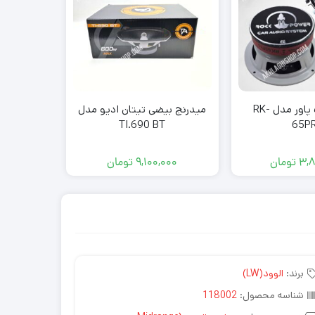
میدرنج راک پاور مدل RK-
میدرنج بیضی تیتان ادیو مدل
سوپر توییتر ت
TI.690 BT
65P
3,8
تومان
9,100,000
تومان
000
برند:
الوود(LW)
شناسه محصول:
118002