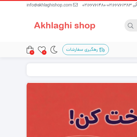
info@akhlaghishop.com
02166761480-02166761383
رهگیری سفارشات
0
0
رنج و تویتر (Midrange