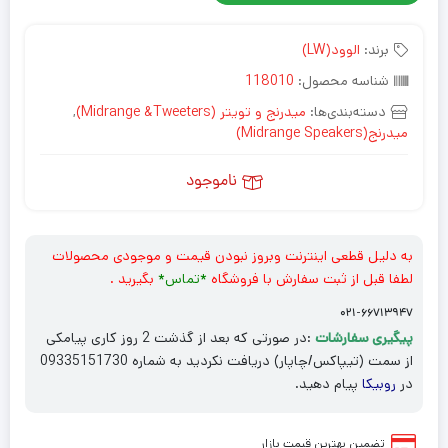
برند:
الوود(LW)
شناسه محصول:
118010
دسته‌بندی‌ها:
میدرنج و تویتر (Midrange &Tweeters)
,
میدرنج(Midrange Speakers)
ناموجود
به دلیل قطعی اینترنت وبروز نبودن قیمت و موجودی محصولات
لطفا قبل از ثبت سفارش با فروشگاه
*
تماس*
بگیرید .
۰۲۱-۶۶۷۱۳۹۴۷
پیگیری سفارشات
:در صورتی که بعد از گذشت 2 روز کاری پیامکی
از سمت (تیپاکس/چاپار) دریافت نکردید به شماره 09335151730
در
روبیکا
پیام دهید.
تضمین بهترین قیمت بازار