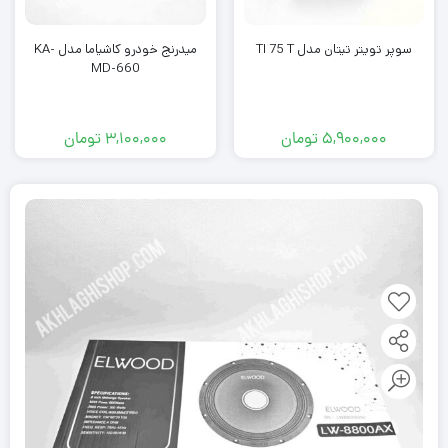
سوپر تویتر تیتان مدل TI 75 T
میدرنج خودرو کاشیاما مدل KA-
MD-660
5,900,000
تومان
3,100,000
تومان