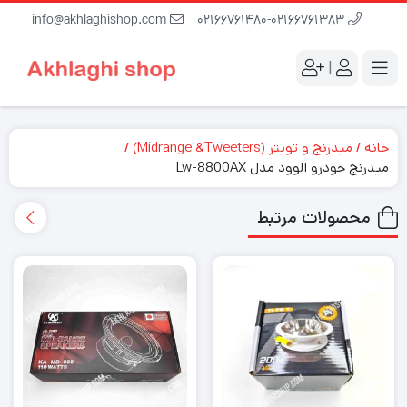
info@akhlaghishop.com
02166761480-02166761383
|
خانه
میدرنج و تویتر (Midrange &Tweeters)
میدرنج خودرو الوود مدل Lw-8800AX
محصولات مرتبط