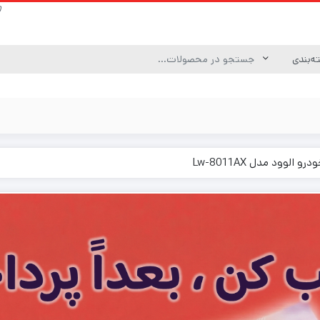
 الوود مدل Lw-8011AX
کامپونت ( component )
مید
&Tweeters)