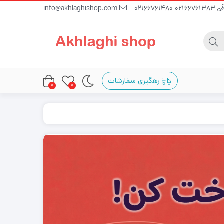
info@akhlaghishop.com
02166761480-02166761383
رهگیری سفارشات
0
0
رنج و تویتر (Midrange