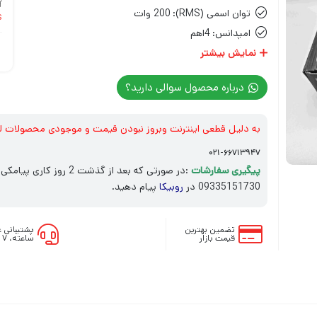
توان اسمی (RMS):
200 وات
)
امپدانس:
4اهم
حساسیت:
نمایش بیشتر
96db
سایز:
8 اینچ
درباره محصول سوالی دارید؟
به دلیل قطعی اینترنت وبروز نبودن قیمت و موجودی محصولات ل
۰۲۱-۶۶۷۱۳۹۴۷
پیگیری سفارشات
:در صورتی که بعد از گذش
09335151730 در
روبیکا
پیام دهید.
تضمین بهترین
قیمت بازار
ساعته، ۷ روز هفته