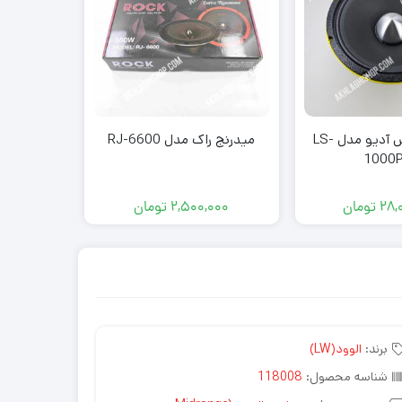
میدرنج ال اس آدیو مدل LS-
میدرنج راک مدل RJ-6600
میدرنج بی
1000
28,
تومان
2,500,000
تومان
000
برند:
الوود(LW)
شناسه محصول:
118008