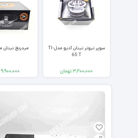
سوپر تیوتر تیتان آدیو مدلTI-
میدرنج تیتان مدل BT
65 T
3,200,000
تومان
9,900,000