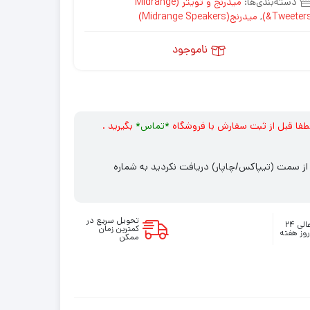
دسته‌بندی‌ها:
میدرنج و تویتر (Midrange
&Tweeters
,
میدرنج(Midrange Speakers)
ناموجود
طفا قبل از ثبت سفارش با فروشگاه
*
تماس*
بگیرید .
ت 2 روز کاری پیامکی از سمت (تیپاکس/چاپار) دریافت نکردید به شماره
تحویل سریع در
پشتیبانی عالی ۲۴
کمترین زمان
ممکن