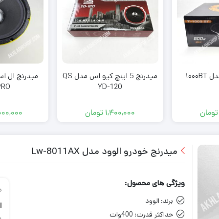
۱۰۰۰
میدرنج 5 اینچ کیو اس مدل QS
PRO
YD-120
تومان
1,400,000
تومان
000,000
میدرنج خودرو الوود مدل Lw-8011AX
ویژگی های محصول:
برند:
الوود
حداکثر قدرت:
400وات