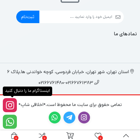
راهنمای استفاده
ثبت‌نام
نصب زیر صندلی یا هر فضای باریک دیگر خودرو
نمادهای ما
اتصال صحیح به ورودی‌های صدا و برق خودرو
تنظیم سطح بیس و فرکانس از طریق کنترل‌های دستگاه
استان تهران، شهر تهران، خیابان فردوسی، کوچه خواندنی ها,پلاک 6
02166761480-02166761383
اینستاگرام ما را دنبال کنید
تمامی حقوق برای سایت ما محفوظ است.*اخلاقی شاپ*
0
0
0