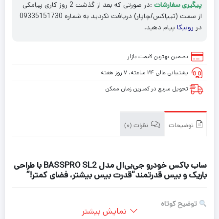
پیگیری سفارشات
:در صورتی که بعد از گذشت 2 روز کاری پیامکی
از سمت (تیپاکس/چاپار) دریافت نکردید به شماره 09335151730
در
روبیکا
پیام دهید.
تضمین بهترین قیمت بازار
پشتیبانی عالی ۲۴ ساعته، ۷ روز هفته
تحویل سریع در کمترین زمان ممکن
توضیحات
نظرات (0)
ساب باکس خودرو جی‌بی‌ال مدل BASSPRO SL2 با طراحی
باریک و بیس قدرتمند
“قدرت بیس بیشتر، فضای کمتر!”
توضیح کوتاه
نمایش بیشتر