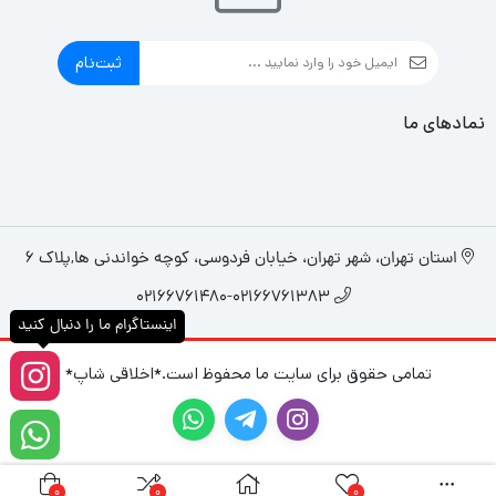
ثبت‌نام
نمادهای ما
استان تهران، شهر تهران، خیابان فردوسی، کوچه خواندنی ها,پلاک 6
02166761480-02166761383
اینستاگرام ما را دنبال کنید
تمامی حقوق برای سایت ما محفوظ است.*اخلاقی شاپ*
0
0
0