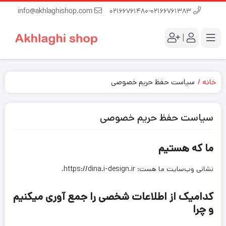
info@akhlaghishop.com
02166761480-02166761383
|
خانه
سیاست حفظ حریم خصوصی
سیاست حفظ حریم خصوصی
ما که هستیم
نشانی وب‌سایت ما هست: https://dina.i-design.ir.
کدامیک از اطلاعات شخصی را جمع آوری میکنیم
و چرا